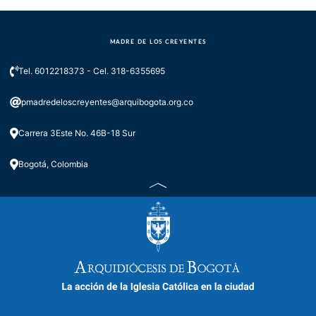
MADRE DE LOS CREYENTES
Porque la fe es acción
Tel. 6012218373 - Cel. 318-6355695
pmadredeloscreyentes@arquibogota.org.co
Carrera 3Este No. 46B-18 Sur
Bogotá, Colombia
Virgen del Carmen, ruega por
nosotros