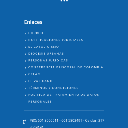
Enlaces
Acción y participación
ENLACES
CORREO
NOTIFICACIONES JUDICIALES
EL CATOLICISMO
DIÓCESIS URBANAS
PERSONAS JURÍDICAS
CONFERENCIA EPISCOPAL DE COLOMBIA
CELAM
EL VATICANO
TÉRMINOS Y CONDICIONES
Sagrado Corazón de Jesús en vos
POLÍTICA DE TRATAMIENTO DE DATOS
confío
PERSONALES
PBX: 601 3505511 - 601 5803491 - Celular: 317
3549191