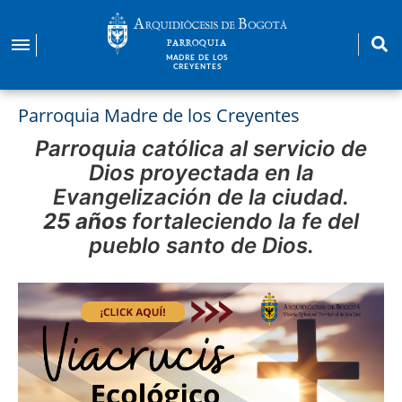
Pasar
al
PARROQUIA
contenido
MADRE DE LOS
CREYENTES
principal
Parroquia Madre de los Creyentes
Parroquia católica al servicio de
Dios proyectada en la
Evangelización de la ciudad.
25 años
fortaleciendo la fe del
pueblo santo de Dios.